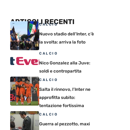
ARTICOLI RECENTI
CALCIO
Nuovo stadio dell’Inter, c’è
la svolta: arriva la foto
CALCIO
Nico Gonzalez alla Juve:
soldi e contropartita
CALCIO
Salta il rinnovo, l’Inter ne
approfitta subito:
tentazione fortissima
CALCIO
Guerra al pezzotto, maxi