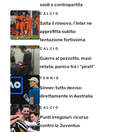
soldi e contropartita
CALCIO
Salta il rinnovo, l’Inter ne
approfitta subito:
tentazione fortissima
CALCIO
Guerra al pezzotto, maxi
retata: panico tra i “pirati”
TENNIS
Sinner, tutto deciso:
direttamente in Australia
CALCIO
Punti irregolari: ricorso
contro la Juventus