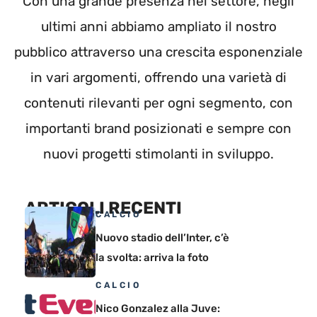
Con una grande presenza nel settore, negli
ultimi anni abbiamo ampliato il nostro
pubblico attraverso una crescita esponenziale
in vari argomenti, offrendo una varietà di
contenuti rilevanti per ogni segmento, con
importanti brand posizionati e sempre con
nuovi progetti stimolanti in sviluppo.
ARTICOLI RECENTI
CALCIO
Nuovo stadio dell’Inter, c’è
la svolta: arriva la foto
CALCIO
Nico Gonzalez alla Juve: