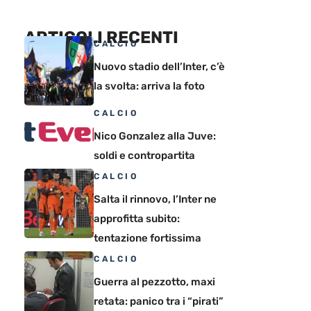
ARTICOLI RECENTI
CALCIO
Nuovo stadio dell’Inter, c’è
la svolta: arriva la foto
CALCIO
Nico Gonzalez alla Juve:
soldi e contropartita
CALCIO
Salta il rinnovo, l’Inter ne
approfitta subito:
tentazione fortissima
CALCIO
Guerra al pezzotto, maxi
retata: panico tra i “pirati”