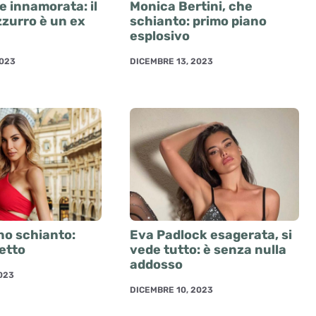
e innamorata: il
Monica Bertini, che
zzurro è un ex
schianto: primo piano
esplosivo
2023
DICEMBRE 13, 2023
no schianto:
Eva Padlock esagerata, si
fetto
vede tutto: è senza nulla
addosso
023
DICEMBRE 10, 2023