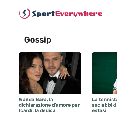
Vai
al
contenuto
Gossip
Wanda Nara, la
La tennist
dichiarazione d’amore per
social: biki
Icardi: la dedica
estasi