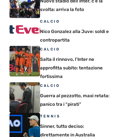
Nuovo stadio dell’Inter, c’è la
svolta: arriva la foto
CALCIO
Nico Gonzalez alla Juve: soldi e
contropartita
CALCIO
Salta il rinnovo, l’Inter ne
approfitta subito: tentazione
fortissima
CALCIO
Guerra al pezzotto, maxi retata:
panico tra i “pirati”
TENNIS
Sinner, tutto deciso:
direttamente in Australia