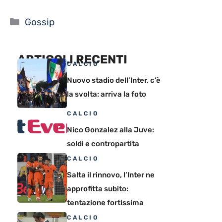
Categorie
Gossip
ARTICOLI RECENTI
CALCIO
Nuovo stadio dell’Inter, c’è
la svolta: arriva la foto
CALCIO
Nico Gonzalez alla Juve:
soldi e contropartita
CALCIO
Salta il rinnovo, l’Inter ne
approfitta subito:
tentazione fortissima
CALCIO