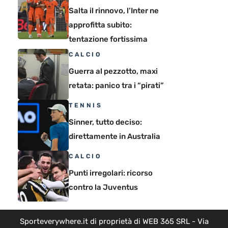
Salta il rinnovo, l’Inter ne
approfitta subito:
tentazione fortissima
CALCIO
Guerra al pezzotto, maxi
retata: panico tra i “pirati”
TENNIS
Sinner, tutto deciso:
direttamente in Australia
CALCIO
Punti irregolari: ricorso
contro la Juventus
Sporteverywhere.it di proprietà di WEB 365 SRL - Via