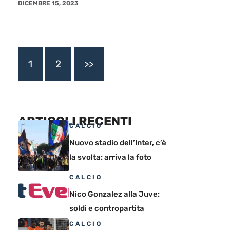
DICEMBRE 15, 2023
1
2
>>
ARTICOLI RECENTI
CALCIO
Nuovo stadio dell’Inter, c’è
la svolta: arriva la foto
CALCIO
Nico Gonzalez alla Juve:
soldi e contropartita
CALCIO