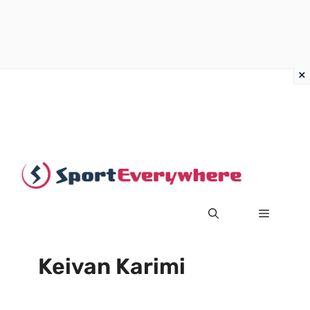
Vai
al
contenuto
MENU
Keivan Karimi