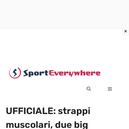
Vai
al
contenuto
MENU
UFFICIALE: strappi
muscolari, due big