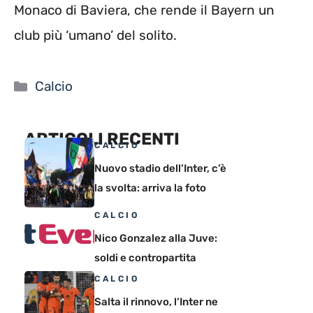
Monaco di Baviera, che rende il Bayern un
club più ‘umano’ del solito.
Categorie
Calcio
ARTICOLI RECENTI
CALCIO
Nuovo stadio dell’Inter, c’è
la svolta: arriva la foto
CALCIO
Nico Gonzalez alla Juve:
soldi e contropartita
CALCIO
Salta il rinnovo, l’Inter ne