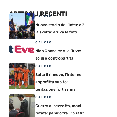
ARTICOLI RECENTI
CALCIO
Nuovo stadio dell’Inter, c’è
la svolta: arriva la foto
CALCIO
Nico Gonzalez alla Juve:
soldi e contropartita
CALCIO
Salta il rinnovo, l’Inter ne
approfitta subito:
tentazione fortissima
CALCIO
Guerra al pezzotto, maxi
retata: panico tra i “pirati”