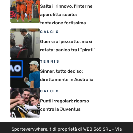
Salta il rinnovo, l’Inter ne
approfitta subito:
tentazione fortissima
CALCIO
Guerra al pezzotto, maxi
retata: panico tra i “pirati”
TENNIS
Sinner, tutto deciso:
direttamente in Australia
CALCIO
Punti irregolari: ricorso
contro la Juventus
Sporteverywhere.it di proprietà di WEB 365 SRL - Via