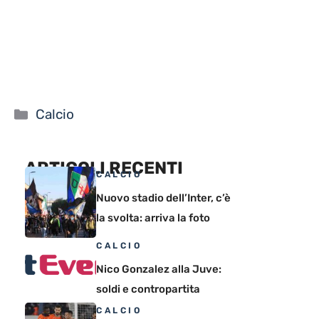
Categorie
Calcio
ARTICOLI RECENTI
CALCIO
Nuovo stadio dell’Inter, c’è
la svolta: arriva la foto
CALCIO
Nico Gonzalez alla Juve:
soldi e contropartita
CALCIO