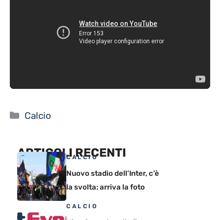
Categorie
Calcio
ARTICOLI RECENTI
CALCIO
Nuovo stadio dell’Inter, c’è
la svolta: arriva la foto
CALCIO