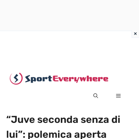
Vai
al
contenuto
MENU
“Juve seconda senza di
lui”: polemica aperta