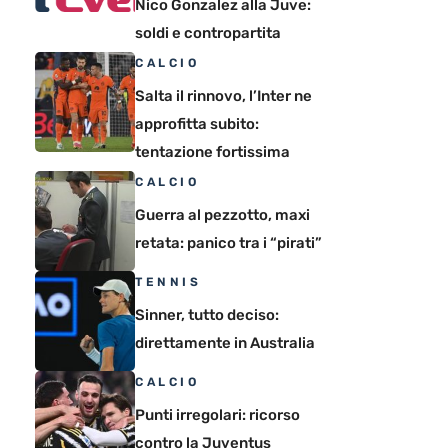
Nico Gonzalez alla Juve:
soldi e contropartita
CALCIO
Salta il rinnovo, l’Inter ne
approfitta subito:
tentazione fortissima
CALCIO
Guerra al pezzotto, maxi
retata: panico tra i “pirati”
TENNIS
Sinner, tutto deciso:
direttamente in Australia
CALCIO
Punti irregolari: ricorso
contro la Juventus