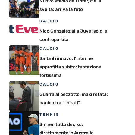
Nuovo stadio dell’Inter, c’è la
svolta: arriva la foto
CALCIO
Nico Gonzalez alla Juve: soldi e
contropartita
CALCIO
Salta il rinnovo, l’Inter ne
approfitta subito: tentazione
fortissima
CALCIO
Guerra al pezzotto, maxi retata:
panico tra i “pirati”
TENNIS
Sinner, tutto deciso:
direttamente in Australia