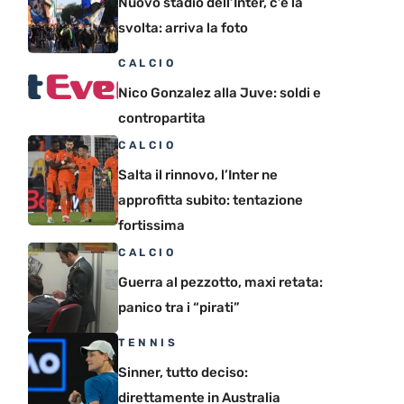
Nuovo stadio dell’Inter, c’è la
svolta: arriva la foto
CALCIO
Nico Gonzalez alla Juve: soldi e
contropartita
CALCIO
Salta il rinnovo, l’Inter ne
approfitta subito: tentazione
fortissima
CALCIO
Guerra al pezzotto, maxi retata:
panico tra i “pirati”
TENNIS
Sinner, tutto deciso:
direttamente in Australia