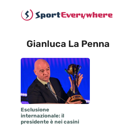
Vai
al
contenuto
Gianluca La Penna
Esclusione
internazionale: il
presidente è nei casini