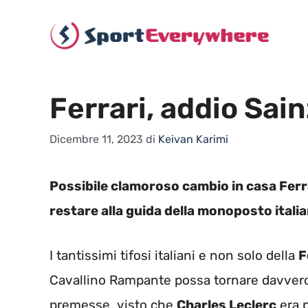
Vai
al
contenuto
Ferrari, addio Sain
Dicembre 11, 2023
di
Keivan Karimi
Possibile clamoroso cambio in casa Ferrar
restare alla guida della monoposto italia
I tantissimi tifosi italiani e non solo della
F
Cavallino Rampante possa tornare davvero a
premesse, visto che
Charles Leclerc
era p