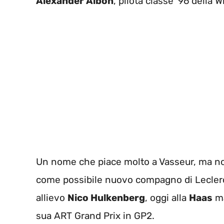
Alexander Albon
, pilota classe ’96 della 
Un nome che piace molto a Vasseur, ma non 
come possibile nuovo compagno di Leclerc.
allievo
Nico Hulkenberg
, oggi alla
Haas
ma
sua ART Grand Prix in GP2.