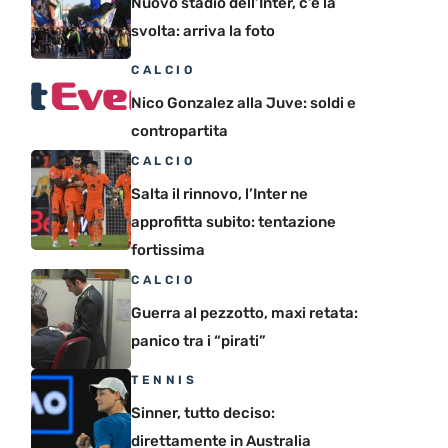
Nuovo stadio dell’Inter, c’è la
svolta: arriva la foto
CALCIO
Nico Gonzalez alla Juve: soldi e
contropartita
CALCIO
Salta il rinnovo, l’Inter ne
approfitta subito: tentazione
fortissima
CALCIO
Guerra al pezzotto, maxi retata:
panico tra i “pirati”
TENNIS
Sinner, tutto deciso:
direttamente in Australia