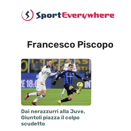
Vai
al
contenuto
Francesco Piscopo
Dai nerazzurri alla Juve,
Giuntoli piazza il colpo
scudetto