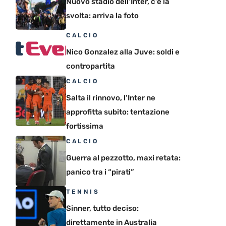
Nuovo stadio dell’Inter, c’è la
svolta: arriva la foto
CALCIO
Nico Gonzalez alla Juve: soldi e
contropartita
CALCIO
Salta il rinnovo, l’Inter ne
approfitta subito: tentazione
fortissima
CALCIO
Guerra al pezzotto, maxi retata:
panico tra i “pirati”
TENNIS
Sinner, tutto deciso:
direttamente in Australia