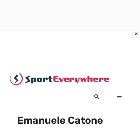
Vai
al
contenuto
MENU
Emanuele Catone