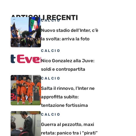
ARTICOLI RECENTI
CALCIO
Nuovo stadio dell’Inter, c’è
la svolta: arriva la foto
CALCIO
Nico Gonzalez alla Juve:
soldi e contropartita
CALCIO
Salta il rinnovo, l’Inter ne
approfitta subito:
tentazione fortissima
CALCIO
Guerra al pezzotto, maxi
retata: panico tra i “pirati”