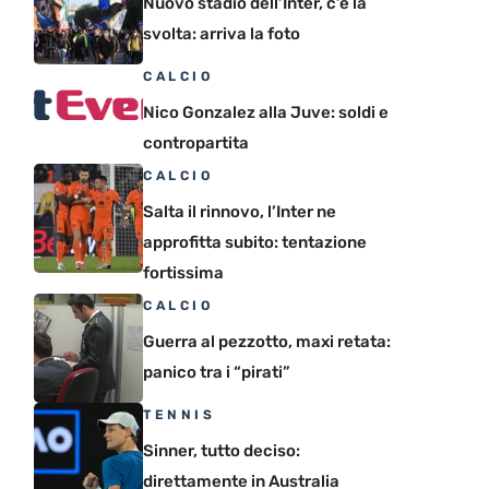
Nuovo stadio dell’Inter, c’è la
svolta: arriva la foto
CALCIO
Nico Gonzalez alla Juve: soldi e
contropartita
CALCIO
Salta il rinnovo, l’Inter ne
approfitta subito: tentazione
fortissima
CALCIO
Guerra al pezzotto, maxi retata:
panico tra i “pirati”
TENNIS
Sinner, tutto deciso:
direttamente in Australia