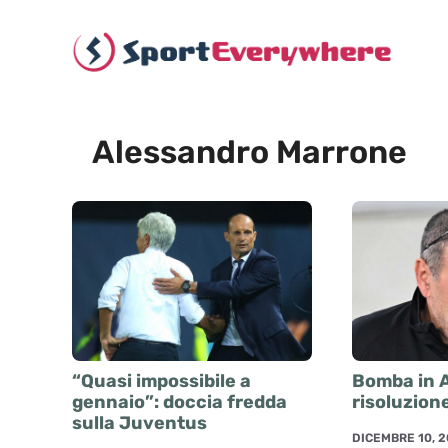
Vai
al
contenuto
Alessandro Marrone
“Quasi impossibile a
Bomba in A
gennaio”: doccia fredda
risoluzion
sulla Juventus
DICEMBRE 10, 