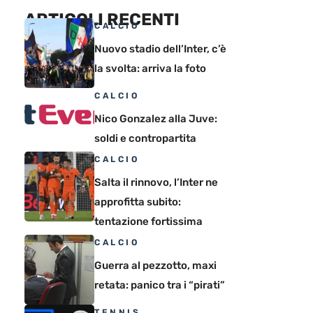
ARTICOLI RECENTI
CALCIO
Nuovo stadio dell’Inter, c’è
la svolta: arriva la foto
CALCIO
Nico Gonzalez alla Juve:
soldi e contropartita
CALCIO
Salta il rinnovo, l’Inter ne
approfitta subito:
tentazione fortissima
CALCIO
Guerra al pezzotto, maxi
retata: panico tra i “pirati”
TENNIS