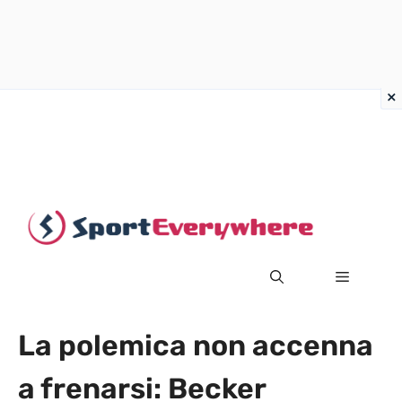
Vai
al
contenuto
MENU
La polemica non accenna
a frenarsi: Becker