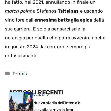
ha fatto, nel 2021, annullando in finale un
match point
a Stefanos
Tsitsipas
e uscendo
vincitore dall’
ennesima battaglia epica
della
sua carriera. E solo a pensarci sale la
nostalgia per quello che potrà avvenire anche
in questo 2024 dai contorni sempre più
entusiasmanti.
Categorie
Tennis
ARTICOLI RECENTI
CALCIO
Nuovo stadio dell’Inter, c’è
la svolta: arriva la foto