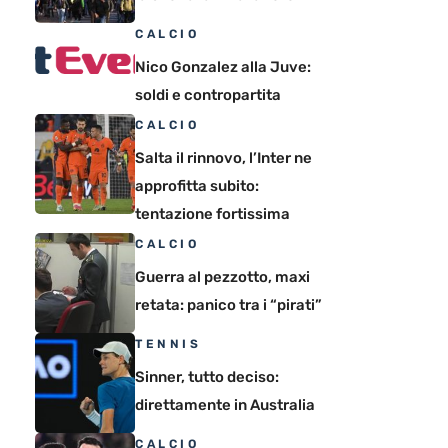
CALCIO
Nico Gonzalez alla Juve:
soldi e contropartita
CALCIO
Salta il rinnovo, l’Inter ne
approfitta subito:
tentazione fortissima
CALCIO
Guerra al pezzotto, maxi
retata: panico tra i “pirati”
TENNIS
Sinner, tutto deciso:
direttamente in Australia
CALCIO