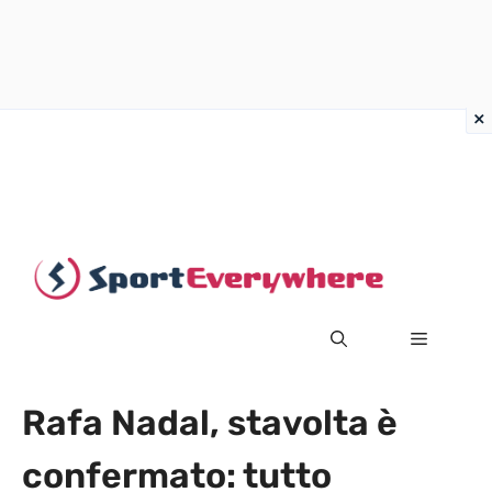
Vai
al
contenuto
MENU
Rafa Nadal, stavolta è
confermato: tutto