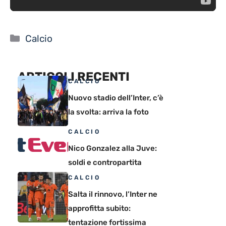
Categorie
Calcio
ARTICOLI RECENTI
CALCIO
Nuovo stadio dell’Inter, c’è
la svolta: arriva la foto
CALCIO
Nico Gonzalez alla Juve:
soldi e contropartita
CALCIO
Salta il rinnovo, l’Inter ne
approfitta subito:
tentazione fortissima