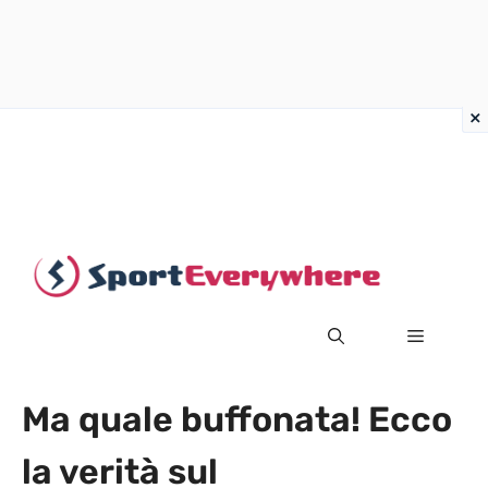
Vai
al
contenuto
MENU
Ma quale buffonata! Ecco
la verità sul