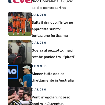
Nico Gonzalez alla Juve:
soldi e contropartita
CALCIO
Salta il rinnovo, l’Inter ne
approfitta subito:
tentazione fortissima
CALCIO
Guerra al pezzotto, maxi
retata: panico tra i “pirati”
TENNIS
Sinner, tutto deciso:
direttamente in Australia
CALCIO
Punti irregolari: ricorso
contro la Juventus