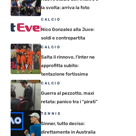
la svolta: arriva la foto
CALCIO
Nico Gonzalez alla Juve:
soldi e contropartita
CALCIO
Salta il rinnovo, l’Inter ne
approfitta subito:
tentazione fortissima
CALCIO
Guerra al pezzotto, maxi
retata: panico tra i “pirati”
TENNIS
Sinner, tutto deciso:
direttamente in Australia