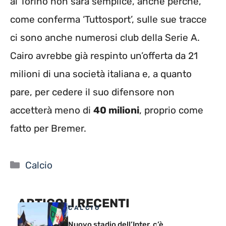
al Torino non sarà semplice, anche perché,
come conferma ‘Tuttosport’, sulle sue tracce
ci sono anche numerosi club della Serie A.
Cairo avrebbe già respinto un’offerta da 21
milioni di una società italiana e, a quanto
pare, per cedere il suo difensore non
accetterà meno di
40 milioni
, proprio come
fatto per Bremer.
Categorie
Calcio
ARTICOLI RECENTI
CALCIO
Nuovo stadio dell’Inter, c’è