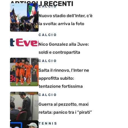
ARTICOLI RECENTI
CALCIO
Nuovo stadio dell’Inter, c’è
la svolta: arriva la foto
CALCIO
Nico Gonzalez alla Juve:
soldi e contropartita
CALCIO
Salta il rinnovo, l’Inter ne
approfitta subito:
tentazione fortissima
CALCIO
Guerra al pezzotto, maxi
retata: panico tra i “pirati”
TENNIS