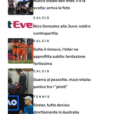
Nuovo stadio dell’Inter, c’è la
svolta: arriva la foto
CALCIO
Nico Gonzalez alla Juve: soldi e
contropartita
CALCIO
Salta il rinnovo, l’Inter ne
approfitta subito: tentazione
fortissima
CALCIO
Guerra al pezzotto, maxi retata:
panico tra i “pirati”
TENNIS
Sinner, tutto deciso:
direttamente in Australia