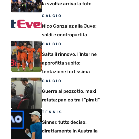
la svolta: arriva la foto
CALCIO
Nico Gonzalez alla Juve:
soldi e contropartita
CALCIO
Salta il rinnovo, l’Inter ne
approfitta subito:
tentazione fortissima
CALCIO
Guerra al pezzotto, maxi
retata: panico tra i “pirati”
TENNIS
Sinner, tutto deciso:
direttamente in Australia