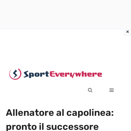
Vai
al
contenuto
MENU
Allenatore al capolinea:
pronto il successore