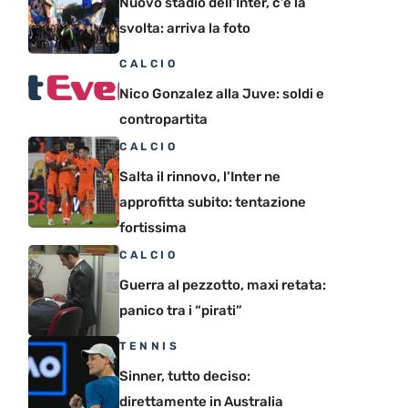
Nuovo stadio dell’Inter, c’è la
svolta: arriva la foto
CALCIO
Nico Gonzalez alla Juve: soldi e
contropartita
CALCIO
Salta il rinnovo, l’Inter ne
approfitta subito: tentazione
fortissima
CALCIO
Guerra al pezzotto, maxi retata:
panico tra i “pirati”
TENNIS
Sinner, tutto deciso:
direttamente in Australia