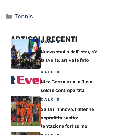
Categorie
Tennis
ARTICOLI RECENTI
CALCIO
Nuovo stadio dell’Inter, c’è
la svolta: arriva la foto
CALCIO
Nico Gonzalez alla Juve:
soldi e contropartita
CALCIO
Salta il rinnovo, l’Inter ne
approfitta subito:
tentazione fortissima