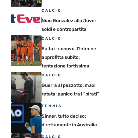
CALCIO
Nico Gonzalez alla Juve:
soldi e contropartita
CALCIO
Salta il rinnovo, l’Inter ne
approfitta subito:
tentazione fortissima
CALCIO
Guerra al pezzotto, maxi
retata: panico tra i “pirati”
TENNIS
Sinner, tutto deciso:
direttamente in Australia
CALCIO