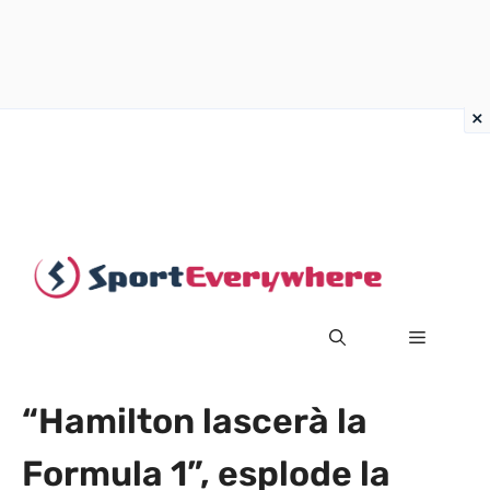
Vai
al
contenuto
MENU
“Hamilton lascerà la
Formula 1”, esplode la