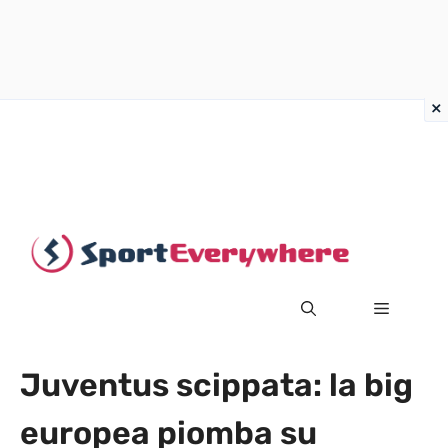
Vai
al
contenuto
MENU
Juventus scippata: la big
europea piomba su