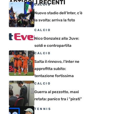
ARTICOLI RECENTI
CALCIO
Nuovo stadio dell’Inter, c’è
la svolta: arriva la foto
CALCIO
Nico Gonzalez alla Juve:
soldi e contropartita
CALCIO
Salta il rinnovo, l’Inter ne
approfitta subito:
tentazione fortissima
CALCIO
Guerra al pezzotto, maxi
retata: panico tra i “pirati”
TENNIS