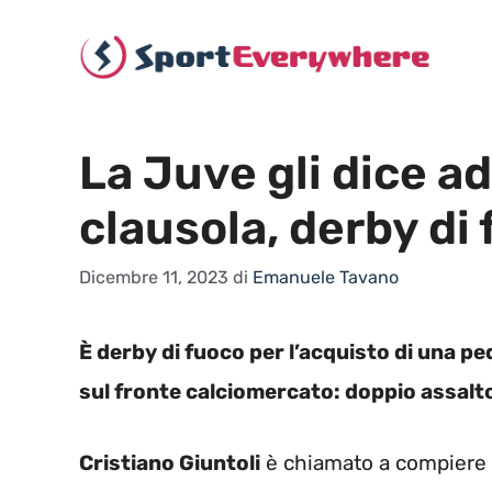
Vai
al
contenuto
La Juve gli dice a
clausola, derby di
Dicembre 11, 2023
di
Emanuele Tavano
È derby di fuoco per l’acquisto di una pe
sul fronte calciomercato: doppio assalt
Cristiano Giuntoli
è chiamato a compiere un