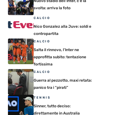
Nuovo stadio dell’Inter, c’è la
svolta: arriva la foto
CALCIO
Nico Gonzalez alla Juve: soldi e
contropartita
CALCIO
Salta il rinnovo, l’Inter ne
approfitta subito: tentazione
fortissima
CALCIO
Guerra al pezzotto, maxi retata:
panico tra i “pirati”
TENNIS
Sinner, tutto deciso:
direttamente in Australia