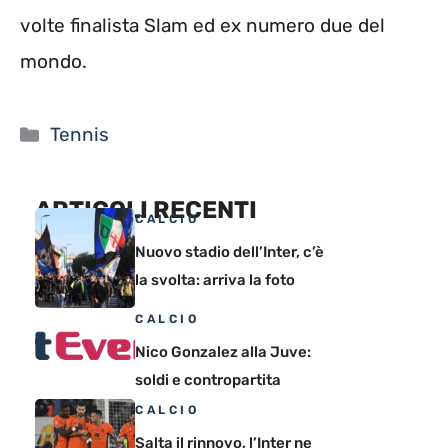
volte finalista Slam ed ex numero due del
mondo.
Categorie
Tennis
ARTICOLI RECENTI
CALCIO
Nuovo stadio dell’Inter, c’è
la svolta: arriva la foto
CALCIO
Nico Gonzalez alla Juve:
soldi e contropartita
CALCIO
Salta il rinnovo, l’Inter ne