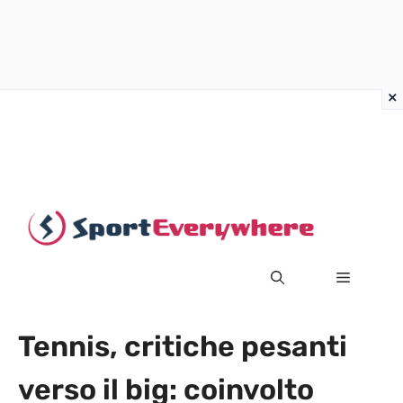
Vai
al
contenuto
MENU
Tennis, critiche pesanti
verso il big: coinvolto