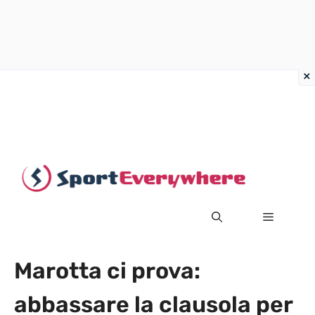
Vai
al
contenuto
MENU
Marotta ci prova:
abbassare la clausola per