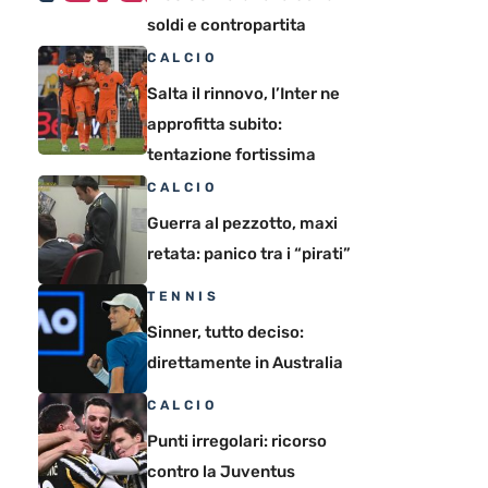
soldi e contropartita
CALCIO
Salta il rinnovo, l’Inter ne
approfitta subito:
tentazione fortissima
CALCIO
Guerra al pezzotto, maxi
retata: panico tra i “pirati”
TENNIS
Sinner, tutto deciso:
direttamente in Australia
CALCIO
Punti irregolari: ricorso
contro la Juventus