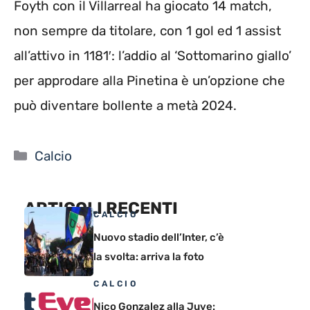
Foyth con il Villarreal ha giocato 14 match,
non sempre da titolare, con 1 gol ed 1 assist
all’attivo in 1181′: l’addio al ‘Sottomarino giallo’
per approdare alla Pinetina è un’opzione che
può diventare bollente a metà 2024.
Categorie
Calcio
ARTICOLI RECENTI
CALCIO
Nuovo stadio dell’Inter, c’è
la svolta: arriva la foto
CALCIO
Nico Gonzalez alla Juve: