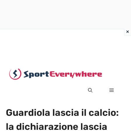
Vai
al
contenuto
MENU
Guardiola lascia il calcio:
la dichiarazione lascia