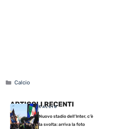
Categorie
Calcio
ARTICOLI RECENTI
CALCIO
Nuovo stadio dell’Inter, c’è
la svolta: arriva la foto