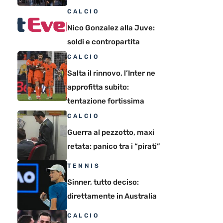
CALCIO
Nico Gonzalez alla Juve:
soldi e contropartita
CALCIO
Salta il rinnovo, l’Inter ne
approfitta subito:
tentazione fortissima
CALCIO
Guerra al pezzotto, maxi
retata: panico tra i “pirati”
TENNIS
Sinner, tutto deciso:
direttamente in Australia
CALCIO