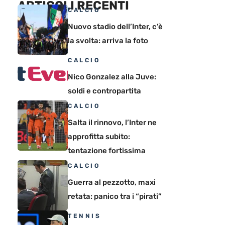
ARTICOLI RECENTI
CALCIO
Nuovo stadio dell’Inter, c’è
la svolta: arriva la foto
CALCIO
Nico Gonzalez alla Juve:
soldi e contropartita
CALCIO
Salta il rinnovo, l’Inter ne
approfitta subito:
tentazione fortissima
CALCIO
Guerra al pezzotto, maxi
retata: panico tra i “pirati”
TENNIS