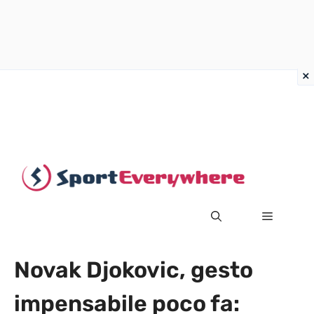
Vai
al
contenuto
MENU
Novak Djokovic, gesto
impensabile poco fa: