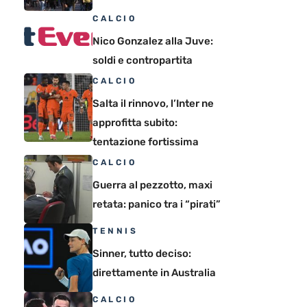
CALCIO
Nico Gonzalez alla Juve:
soldi e contropartita
CALCIO
Salta il rinnovo, l’Inter ne
approfitta subito:
tentazione fortissima
CALCIO
Guerra al pezzotto, maxi
retata: panico tra i “pirati”
TENNIS
Sinner, tutto deciso:
direttamente in Australia
CALCIO