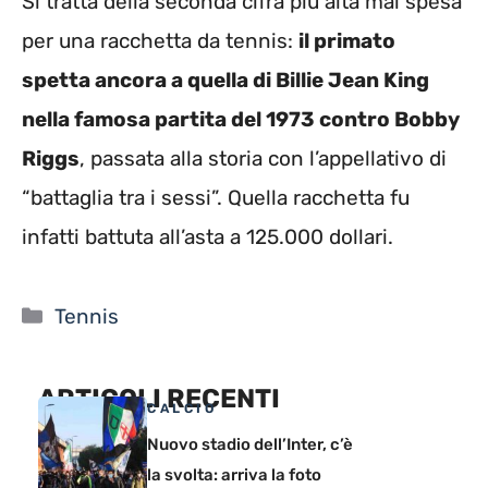
Si tratta della seconda cifra più alta mai spesa
per una racchetta da tennis:
il primato
spetta ancora a quella di Billie Jean King
nella famosa partita del 1973 contro Bobby
Riggs
, passata alla storia con l’appellativo di
“battaglia tra i sessi”. Quella racchetta fu
infatti battuta all’asta a 125.000 dollari.
Categorie
Tennis
ARTICOLI RECENTI
CALCIO
Nuovo stadio dell’Inter, c’è
la svolta: arriva la foto